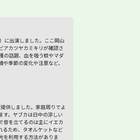
【害虫ナメクジ】効率よく駆除するには「塩
ホタルはなぜ光る？発光効率抜群の「冷光」
【衝撃】「これ、クモのフンだったの！？」
【ブランコ毛虫】「上から降ってくる毛虫」
コンクリートに点々と…「小さいけれど臭
【ティッシュで掴むべからず】“カメムシ”は
【余ったカイロで防虫】衣類や乾物を食べる
【コンクリートにわらわら】赤い小さなダ
木の表面に並ぶ無数の小さな切れ込みを発
【スギ花粉】1シーズンで「人差し指の爪ほ
【大規模山林火災・焼け跡のいま】「地下茎
【大掃除】「カビはゴシゴシ洗ってはダ
じゅうたんから虫がわく！？「カーペットビ
命がけの “婚活パーティー” …どこまでも追
アスファルトに小さなシミ…「マルカメム
キンモクセイが「二度咲き」記録的な猛暑で
「催涙スプレー」や「クマよけスプレー」を
今年はカメムシが少ない？猛暑が影響か 自
ヒガンバナの蜜を吸うクロアゲハは益虫？害
「そのキノコ 大丈夫？」秋の味覚にご用心
金色のトンボを発見！羽化の直後だけみられ
「ハチが軒下に集まっている！？」害虫駆除
「蚊がいない？」から一転「蚊の逆襲が始ま
「こんなところにゴマ団子？」よく見ると
過酷な夏を乗り切る”生存戦略”「夏眠」と
コメを狙う害虫「コクゾウムシ」コメ不足の
6月4日は虫の日「妻がムカデに噛まれた」一
「毒針毛」で発疹・かゆみが...結構毛だらけ
今年は「カメムシの裏年」!?農水省の病害虫
コンクリートにわらわらと 目を凝らすと見
「潮干狩り」で遭遇する可能性のある危険生
「蚊柱（かばしら）」はなぜあんなに密集す
花粉やPM2.5対策「マスクはPFEを確認」
カビが生えた餅「カビを削ったら大丈夫？」
じゅうたんから虫がわく！？「カーペットビ
「プロポーズをしてふられたらやけ酒をあお
「今年はムカデが少ない？」害虫駆除の専門
「アリにしか見えない」けど実は「ク
「サイバーセミ」って知ってる？ブラックラ
メダカの鉢に「ぷにぷにしたゼリー状の何
蚊をたたくときは「上下」で！「左右からパ
「シロアリの天敵はアリ！」実はシロアリは
コンクリート・アスファルトで目を凝らせば
【ティッシュで掴むべからず】大量発生中
をかける？」触らずに駆除するには？「素手
で求愛信号だけでなく「おいしくない」メッ
白や黒のインクが飛び散ったようなあとが
の正体は？ 幼虫は「毒針毛」 成虫の鱗粉は
い」マルカメムシ「その生態は？」【前編】
「平年よりやや多く飛来時期も早まる」予測
小さな虫「ヒメマルカツオブシムシ」の撃退
ニ よく見ると成長につれて足が増えてい
見 害虫の仕業！？犯人は「夏の風物詩」の
どの面積に1000個」の計算に！対策は？
の一部が生き残り"新芽"」焼けた灰が養分と
メ！」“壁紙の裏” “詰め込みすぎたクローゼ
ートル」と呼ばれるカツオブシムシの生態や
ってくる「あたま虫」 正体は無数のユスリ
シ！？」見覚えのある「小さいけれど臭い」
季節を読み間違えた？「植物が気候変動とい
処分する方法は？ 扱い方を間違えると大変
宅でカメムシを見つけたら越冬させないよう
虫？ 武家にとっては優雅さや繁栄を象徴す
【キノコ狩り・山菜採りに出かけるまえに確
る貴重な姿【岡山】
の専門家が解説「帰宅難民バチをみかけたと
るかも」と専門家が推測「産卵から成虫まで
「ジャガイモにコバエのサナギ！」害虫駆除
は 真夏はなぜ虫が少ない？
昨今 触れたコメは食べても大丈夫？除去方
方クワガタにも見える朱色の虫にご用心 実
「チャドクガの幼虫」死骸・卵も触れたらキ
発生予報「果樹カメムシ類が東海地方の一部
える「すごく小さな赤い生き物」の正体は
物や「貝毒」は大丈夫？連休お出かけ前のチ
るの？運が悪いと巻き込まれる ユスリカ対
「室内は加湿して抑制」「換気時は窓の開け
削っても洗っても焼いてもカビ毒は…専門家
ートル」と呼ばれるカツオブシムシの生態や
る」ショウジョウバエの生態とは【画像閲覧
家は「夏に乾燥しエサが少なかったせいか」
モ」？！ぴょんと跳んでハエを捕まえる『ア
イトを当てると青く輝く昆虫たち✨「ヤス
か」その正体はアレの卵！害虫駆除の専門家
チン」は逃げられやすい【害虫駆除の専門家
ゴキブリの仲間だった...アリで駆除できる？
見つかる“小さな赤い生き物”「カベアナタカ
の“カメムシ”は「臭いも一級品」効果的に追
で触らないで」【専門家が解説】
セージも発信【よく出る条件・撮影のコツ】
「門灯の下 窓際 エアコン裏」などにあっ
「かぶれ」の原因【前編】
も 越冬した個体が多い？効果的に追い払う
法【後編】
る！？メスしか確認されていない不思議な生
あのムシ【前編】
「通常の眼鏡でも、眼表面への花粉付着が約
なることも あれから約10か月【岡山】
ット”など「見えない場所」にカビの可能性
予防法を専門家が解説
カの群れ「蚊柱」真冬でも活動するフユユス
カメムシ「その生態は？」【前編】
うストレスにどう適応するか」
な事態に
にしよう 窓や押し入れの中、普段開けない
る存在
認しよう】
きの対処法」
最短10日」
の専門家が教えるノミバエ撃退法とは【画像
法も伝授【専門家が飼育観察】
は毒が【岡山】
ケン！対策は？
で多くなる」
何？害はあるの？
ェック項目【2025 GW 大潮】
策を害虫駆除の専門家が伝授
方を工夫」環境衛生の専門家が伝授【後編】
は「菌糸は取り切れないことが多い」
予防法を専門家が解説
注意】
ムカデ以外にも少なかった昆虫も
リグモ』さぁ、脚は何本でしょうか...6本？8
デ」「ダンゴムシ」も…なぜ光る？
は「見つけたら早めに除去して」
が伝授】
さらに「マンションでも要注意？！」【画像
ラダニ」とは 潰すと赤い汁が...そしてメス
い払う方法は？
たら「クモのフン」の可能性大
方法は？
態【2026・後編】
30〜50％程度減少」の報告も
が！「換気と拭き掃除を」
リカも
カーテンをチェック！
閲覧注意】
本？
閲覧注意・後編】
しか確認されていない不思議な生態
25）に出演しました。ここ岡山
ビアカツヤカミキリが確認さ
種の話題、血を吸う蚊やマダ
境や季節の変化や注意など、
報提供しました。家庭周りでよ
ます。ヤブカは日中の涼しい
で音を立てるのは主にイエカ
れるため、タオルケットなど
光を利用する方法がありま