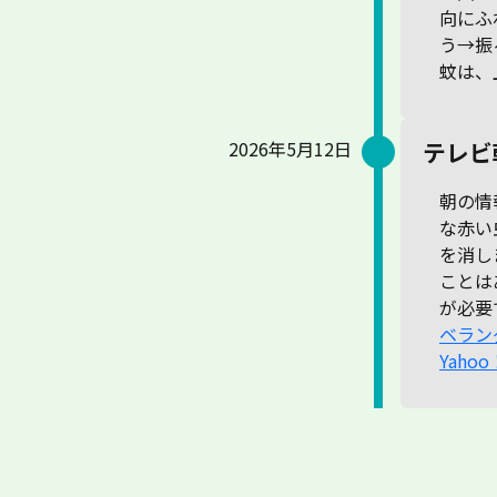
向にふ
う→振
蚊は、
2026年5月12日
テレビ
朝の情
な赤い
を消し
ことは
が必要
ベラン
Yaho
これか
不審者
マダニ