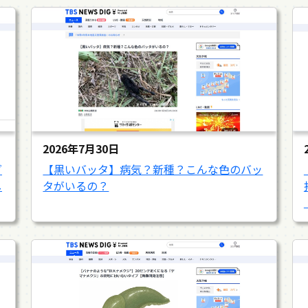
2026年7月30日
ダ
【黒いバッタ】病気？新種？こんな色のバッ
し
タがいるの？