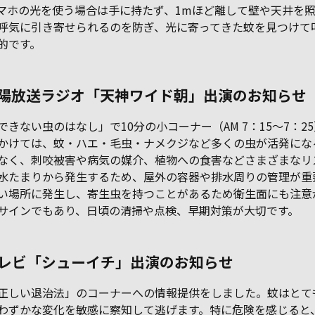
マホの光を使う場合は手に持たず、1mほど離して壁や天井を
呼気に引き寄せられるのを防ぎ、光に寄ってきた蚊を見つけて
的です。
山陽放送ラジオ「天神ワイド朝」出演のお知らせ
できない虫のはなし」で10分の小コーナー（AM 7：15～7：
かけては、蚊・ハエ・毛虫・ナメクジなど多くの虫が活発にな
なく、刺咬被害や病気の媒介、植物への食害などさまざまなリ
水たまりから発生するため、屋外の容器や排水周りの管理が重
い場所に発生し、寄生虫を持つことがあるため衛生面にも注意
サインでもあり、日頃の清掃や点検、早期対策が大切です。
レビ「シューイチ」出演のお知らせ
正しい退治法」のコーナーへの情報提供をしました。蚊はとて
わずかな変化を敏感に察知して逃げます。特に危険を感じると