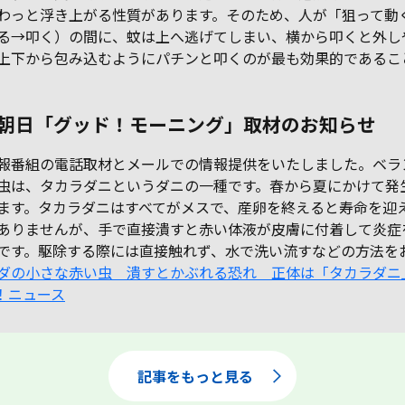
わっと浮き上がる性質があります。そのため、人が「狙って動
る→叩く）の間に、蚊は上へ逃げてしまい、横から叩くと外し
上下から包み込むようにパチンと叩くのが最も効果的であるこ
朝日「グッド！モーニング」取材のお知らせ
報番組の電話取材とメールでの情報提供をいたしました。ベラ
虫は、タカラダニというダニの一種です。春から夏にかけて発
ます。タカラダニはすべてがメスで、産卵を終えると寿命を迎
ありませんが、手で直接潰すと赤い体液が皮膚に付着して炎症
です。駆除する際には直接触れず、水で洗い流すなどの方法を
ダの小さな赤い虫 潰すとかぶれる恐れ 正体は「タカラダニ」
o！ニュース
記事をもっと見る
ら「カメムシが多そうなのは…」農水省が3地方を発表 遭
対策として『催涙スプレー』を備えていた小学
が媒介するSFTS（重症熱性血小板減少症候群）