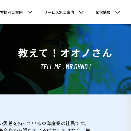
お客様別ご案内
サービス別ご案内
発信情報
教えて！オオノさん
TELL ME , MR.OHNO !
い愛着を持っている東洋産業の社員です。
も全身から溢れているばかりではなく、生