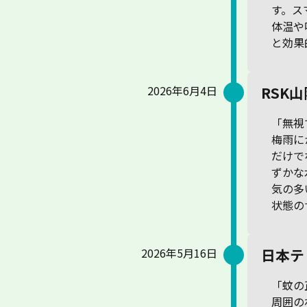
す。ス
体温や
と効果
2026年6月4日
RSK
「無視
梅雨に
だけで
ずかな
気の多
状態の
2026年5月16日
日本テ
「蚊の
周囲の