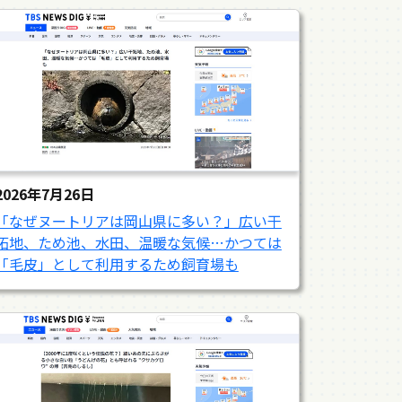
2026年7月26日
「なぜヌートリアは岡山県に多い？」広い干
拓地、ため池、水田、温暖な気候…かつては
「毛皮」として利用するため飼育場も