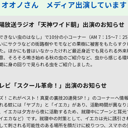
オオノさん メディア出演しています
い
質
ト
と
ゼ
す
く
め
一
木
ち
鳥
は
オ
際
中
虫
」
周
ネ
ら
見
心
！
も
せ
ら
蚊をたたくときは「上下」で！「左右からパ
【昇り龍の文様？】「それ、ナメクジの這っ
【野菜を切ったら中からイモムシ】「それは
「上から降ってくる！」"ブランコ毛虫" 成
サクラの葉の裏に「小さなカメムシ！？」臭
【潮干狩り】絶対失敗しない「貝の砂抜き」
衣類や乾物を食べる小さな虫「ヒメマルカツ
【コンクリートにわらわら】目を凝らすとあ
木の表面に並ぶ小さな切れ込みから続々と幼
シイタケと思ったらヒキガエル！？収穫に出
切り株の上に「エビフライ状のなにか」つく
コンクリートにわらわらと 目を凝らすと見
【むずむず】「目や鼻がかゆい」それはダニ
「青い宝石」と呼ばれる美しい鳥・カワセ
白い壁の小さな黒点をよく見ると「マルカメ
キンモクセイの生存戦略は「ヒトの好む甘い
「カエルが雄しべをがっちり！」専門家がカ
「スズメバチに刺された！」天敵のクマの体
「クマよけスプレー」や「催涙スプレー」は
「毒キノコを食べたらどうなる？」本当に危
"宝石蜂"という異名をもつ美しいハチ「オオ
「マダニ」が媒介するSFTS 香川県で今年2
「田舎のムシは大きい！？」帰省や旅先で感
【津波】海の生物への影響は？「泥による濁
「セミが鳴いていない！？」空梅雨と急激な
【6月最新】コメ価格高騰の中 イネの病害
《ラーメンを食べようとしたらウジ虫が…》
【万博会場で大量発生】「ユスリカ」どんな
これから「カメムシが多そうなのは…」農水
衣類や乾物を食べる小さな虫「ヒメマルカツ
「ゴミと思ったら虫！？」黒い落花生の皮の
大規模な山林火災のあとに広がる生態系「死
冬越しする虫を菰（こも）に集めて焼くこと
ダンゴムシは「ガーデニングや家庭菜園の害
「どうして冷凍庫で保存した餅にカビ
【コバエに注意】突如大量発生！「観葉植物
「コバエ発生はお家での異常のサイン？！」
「カメムシの臭いを出さずにお別れしよう」
米不足の3大原因は「カメムシ」「猛暑」
梅雨が明けたらイエシロアリに要注意 約
「トコジラミ」気づいた時にはすでに複数回
蚊に刺されないために「玄関前は小走り」
「ゴミと思ったら虫！？」黒い落花生の皮の
「カメムシの臭いを一刻も早く消すには？」
」
懸
東
動
は
ぜ
食
せ
ギ
く
の
？
よ
ッ
！
分
今
を
胞
ア
」
ヒ
除
な
越
ム
階
剤
で
チン」は逃げられやすい 血を吸うのはメ
たあとです」なぜナメクジはブロック塀やコ
"オオタバコガ" 」ヘタの隙間などから入り
虫は見覚えのあるモフモフしたガ「防除のコ
いで仲間を呼び寄せる厄介者 駆除のコツ
死んだ貝の見分け方は？アサリは3時間 ハマ
オブシムシ」家にいる？害虫駆除の専門家が
ちこちにいる「すごく小さな赤い生き物」
虫！？「夏の風物詩」のあのムシ 梅雨のこ
かけた森の中で遭遇したのは冬眠から目覚め
ったのは「木の実を食べるあの小動物」いっ
える「すごく小さな赤い生き物」の正体は？
の仕業？「古い畳・布団・マットレス・引き
ミ 冬の観測に最適な時間帯と場所は？
ムシ！？」臭いで仲間を呼び寄せる厄介者
香り」接ぎ木で増やしてもらうため？岡山市
エルの行動を推察「登れるかどうか確かめて
色「黒」を身につけないで！「巣のサイズは
どうやって捨てるの？使用期限を過ぎたら効
険なキノコは6〜24時間たってから症状が出
セイボウ」"幸せのブルービー"「ルリモンハ
件の死亡事例「雨が降らない 風も吹かない
じる「違い」の理由は…エサが豊富で大型
りや塩分濃度の変化で生き延びる確率が低
暑さで羽化に失敗か「35℃を超えるとあまり
虫「イネミズゾウムシ」 北陸～北関東～四
「来来亭」の異物混入騒動、専門家は“ニク
害があるの？大量発生したらどうする？専門
省が3地方を発表 遭遇したら...手軽で便利
オブシムシ」使い残したカイロで撃退しよう
ようなものが動く投稿動画を調べてみると…
の世界」 20日目に鎮火した山林は再生でき
で一網打尽！早春の風物詩「菰焼き」…焼か
虫」でもあった 越冬するダンゴムシを減ら
が？？」この寒さの中カビはどこに潜んでい
の鉢」「カブトムシの飼育箱」にわくクロバ
害虫駆除のプロが教える「超簡単な撃退法」
害虫駆除の専門家が考案したペットボトルを
「水不足」8～9月のイネはカメムシにとって
100万匹の大きな巣 水を運ぶのが得意で屋
刺されている！？「実はシラミの仲間ではな
「ゆったりした服」「網戸は右側」害虫駆除
ような虫の名は「マダラマルハヒロズコガ」
害虫対策に詳しい専門家によるキーワードは
と
後
】
閲
専
像
ッ
ス 見分け方は？【害虫駆除の専門家が伝
ンクリート壁を好む？【梅雨】
込んで中を食い荒らす害虫「外見から気づき
ツ」を害虫駆除の専門家が伝授【後編】
は？【後編】
グリは6時間以上「海水を持ち帰る」のがコ
チェック項目を伝授【前編】
【2026年も始動】【前編】
ろ土の中へ【後編】
たばかりの2匹だった【啓蟄2026】
たい何のために？【岡山の珍光景】
冬はどこにいる？
出し」を要確認！【大掃除でダニを一掃しよ
「ヤマセミ」「ウミセミ」はどんな生物？
越冬させないためには？専門家が伝授【後
中心部ではひと月遅れで満開に
いる？」
今が最大で攻撃性も高い」
果はない？保管・使用時の注意点は？
始める「初期症状は？」
ナバチ」の知られざる生態【岡山】
気候で増殖か」
化？そもそも種類が違う？
下」一方で新たな生物の定着も
鳴かなくなる」
国～北九州で『やや多い～多い』予想 対策
バエ”と推察「チャーシューなどの動物性食
家「対策として遮光カーテンやLED照明も有
な「捕獲器」の作り方教えます
正体は「マダラマルハヒロズコガ」
るのか【岡山】
れるのは害虫？益虫？【あす2月19日に岡山
すには「厳寒」のいまがチャンス
る？専門家が「冬のカビ撃退策」伝授
ネキノコバエをどう防ぐ？【画像閲覧注意】
とは？？【画像閲覧注意】
活用した「カメムシキャッチャー」
最高のご馳走
根まで勢力拡大！
い」被害を最小限にするには？
の専門家が教える”秘策”
アリのおこぼれを狙って生きている
「水と油と熱」
山陽放送ラジオ「天神ワイド朝」出演のお知らせ
サ
授】
にくい！」
ツ【大潮】
う】【前編】
編】
は？【害虫の専門家が解説】
材に惹かれやすい」
効」
後楽園で実施】
できない虫のはなし」で10分の小コーナー（AM 7：15～7：
いにサクラなどの街路樹やモモなどの果樹に被害をもたらすク
た。ほかにも昔はいなかったけれど最近身近でも見られる外来
意、そろそろ鳴き始める秋の虫のご紹介など、虫から感じる環
期に身の回りで見られる虫をご紹介しました。
レビ「スクール革命！」出演のお知らせ
ズ！これがベスト！真夏の裏技20連発SP！」のコーナーへ情
れる蚊には「ヤブカ」と「イエカ」があり、活動時間が異なり
、イエカは夕方から夜に活動するため、就寝中にプーンと耳元
イエカなど）です。就寝中の対策として、イエカは光に誘引さ
して刺される可能性のある場所を顔だけに絞りつつ、スマホの